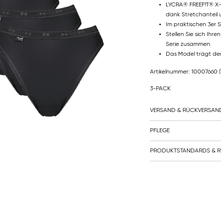
LYCRA® FREEF!T® X-
dank Stretchanteil 
Im praktischen 3er S
Stellen Sie sich Ihr
Serie zusammen.
Das Model trägt den 
Artikelnummer: 10007660
3-PACK
VERSAND & RÜCKVERSAN
PFLEGE
PRODUKTSTANDARDS & R