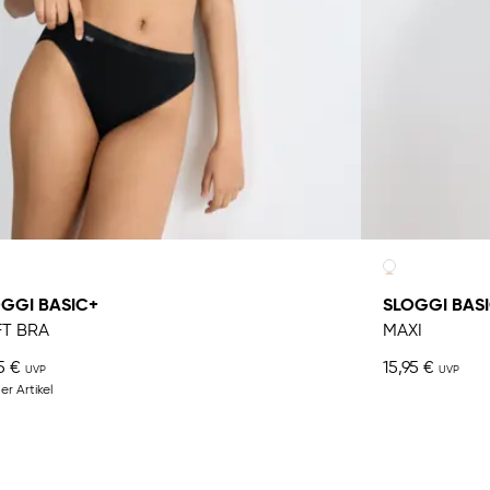
GGI BASIC+
SLOGGI BAS
T BRA
MAXI
5 €
15,95 €
er Artikel