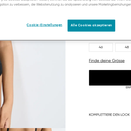
ation zu verbessern, die Websitenutzung zu analysieren und unsere Marketingbemühunge
Cookie-Einstellungen
Alle Cookies akzeptieren
36
38
46
48
Finde deine Grösse
EIN
KOMPLETTIERE DEN LOOK