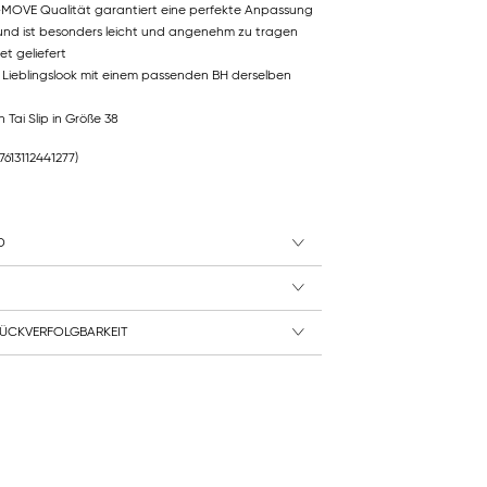
MOVE Qualität garantiert eine perfekte Anpassung
und ist besonders leicht und angenehm zu tragen
et geliefert
en Lieblingslook mit einem passenden BH derselben
Tai Slip in Größe 38
(7613112441277)
D
ÜCKVERFOLGBARKEIT