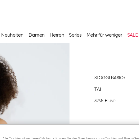
Neuheiten
Damen
Herren
Series
Mehr für weniger
SALE
SLOGGI BASIC+
TAI
32,95 €
BLACK
 „Alle Cookies akzeptieren“ klicken, stimmen Sie der Speicherung von Cookies auf Ihrem Ger