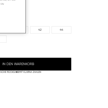
n zu
40
42
44
IN DEN WARENKORB
FACHE RÜCKGABE
MIT KLARNA ZAHLEN