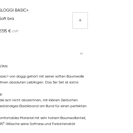
SLOGGI BASIC+
Soft bra
27,95 €
STAN
 Basic+ von sloggi gehört mit seiner soften Baumwolle
hren absoluten Lieblingen. Das 3er Set ist extra
ip
die sich nicht abzeichnen, mit kleinen Zierborten
ständiges Elastikband am Bund für einen perfekten
omfortables Material mit sehr hohem Baumwollanteil,
95°-Wäsche seine Softness und Farbintensität