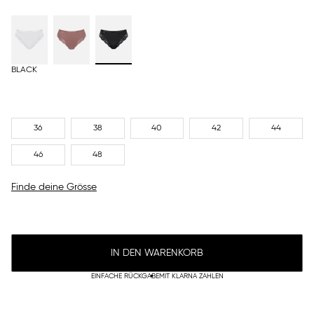
BLACK
36
38
40
42
44
46
48
Finde deine Grösse
IN DEN WARENKORB
EINFACHE RÜCKGABE
MIT KLARNA ZAHLEN