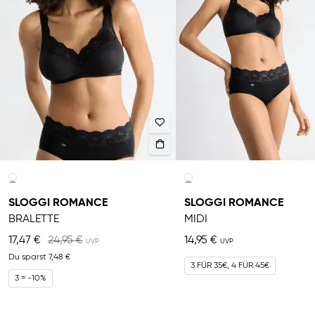
SLOGGI ROMANCE
SLOGGI ROMANCE
BRALETTE
MIDI
17,47 €
24,95 €
14,95 €
Du sparst
7,48 €
3 FÜR 35€, 4 FÜR 45€
3 = -10%