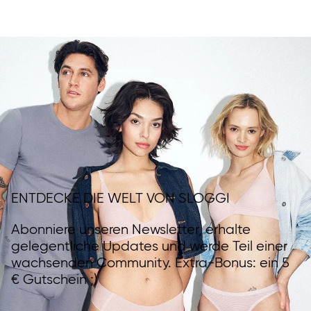
ENTDECKE DIE WELT VON SLOGGI
Abonniere unseren Newsletter, erhalte
gelegentliche Updates und werde Teil einer
wachsenden Community. Extra-Bonus: ein 5
€ Gutschein ;)