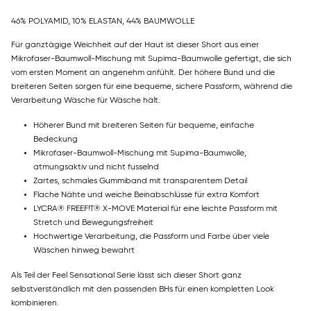
46% POLYAMID, 10% ELASTAN, 44% BAUMWOLLE
Für ganztägige Weichheit auf der Haut ist dieser Short aus einer
Mikrofaser-Baumwoll-Mischung mit Supima-Baumwolle gefertigt, die sich
vom ersten Moment an angenehm anfühlt. Der höhere Bund und die
breiteren Seiten sorgen für eine bequeme, sichere Passform, während die
Verarbeitung Wäsche für Wäsche hält.
Höherer Bund mit breiteren Seiten für bequeme, einfache
Bedeckung
Mikrofaser-Baumwoll-Mischung mit Supima-Baumwolle,
atmungsaktiv und nicht fusselnd
Zartes, schmales Gummiband mit transparentem Detail
Flache Nähte und weiche Beinabschlüsse für extra Komfort
LYCRA® FREEF!T® X-MOVE Material für eine leichte Passform mit
Stretch und Bewegungsfreiheit
Hochwertige Verarbeitung, die Passform und Farbe über viele
Wäschen hinweg bewahrt
Als Teil der Feel Sensational Serie lässt sich dieser Short ganz
selbstverständlich mit den passenden BHs für einen kompletten Look
kombinieren.