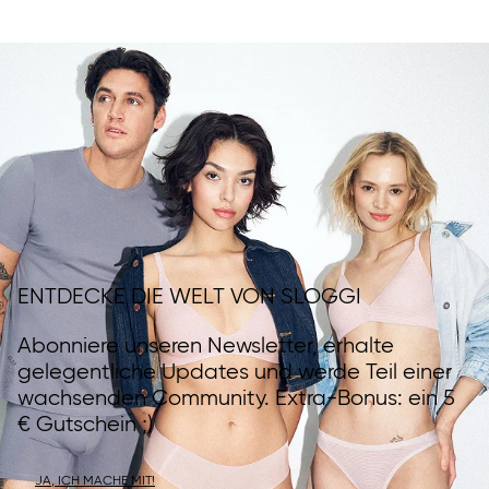
ENTDECKE DIE WELT VON SLOGGI
Abonniere unseren Newsletter, erhalte
gelegentliche Updates und werde Teil einer
wachsenden Community. Extra-Bonus: ein 5
€ Gutschein ;)
JA, ICH MACHE MIT!