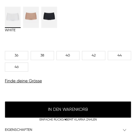
WHITE
36
38
40
42
44
46
Finde deine Grösse
IN DEN WARENKORB
EINFACHE RÜCKGABE
MIT KLARNA ZAHLEN
EIGENSCHAFTEN