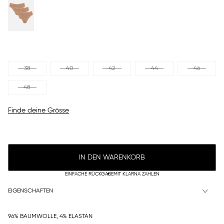
38
40
42
44
46
48
Finde deine Grösse
IN DEN WARENKORB
EINFACHE RÜCKGABE
MIT KLARNA ZAHLEN
EIGENSCHAFTEN
96% BAUMWOLLE, 4% ELASTAN