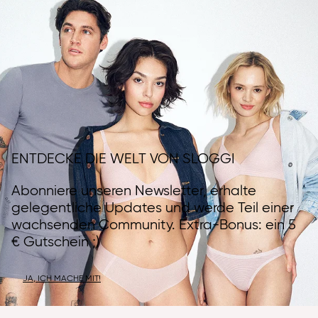
ENTDECKE DIE WELT VON SLOGGI
Abonniere unseren Newsletter, erhalte
gelegentliche Updates und werde Teil einer
wachsenden Community. Extra-Bonus: ein 5
€ Gutschein ;)
JA, ICH MACHE MIT!