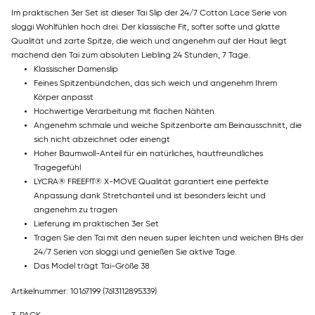
Im praktischen 3er Set ist dieser Tai Slip der 24/7 Cotton Lace Serie von
sloggi Wohlfühlen hoch drei. Der klassische Fit, softer softe und glatte
Qualität und zarte Spitze, die weich und angenehm auf der Haut liegt
machend den Tai zum absoluten Liebling 24 Stunden, 7 Tage.
Klassischer Damenslip
Feines Spitzenbündchen, das sich weich und angenehm Ihrem
Körper anpasst
Hochwertige Verarbeitung mit flachen Nähten
Angenehm schmale und weiche Spitzenborte am Beinausschnitt, die
sich nicht abzeichnet oder einengt
Hoher Baumwoll-Anteil für ein natürliches, hautfreundliches
Tragegefühl
LYCRA® FREEF!T® X-MOVE Qualität garantiert eine perfekte
Anpassung dank Stretchanteil und ist besonders leicht und
angenehm zu tragen
Lieferung im praktischen 3er Set
Tragen Sie den Tai mit den neuen super leichten und weichen BHs der
24/7 Serien von sloggi und genießen Sie aktive Tage.
Das Model trägt Tai-Größe 38
Artikelnummer: 10167199
(7613112895339)