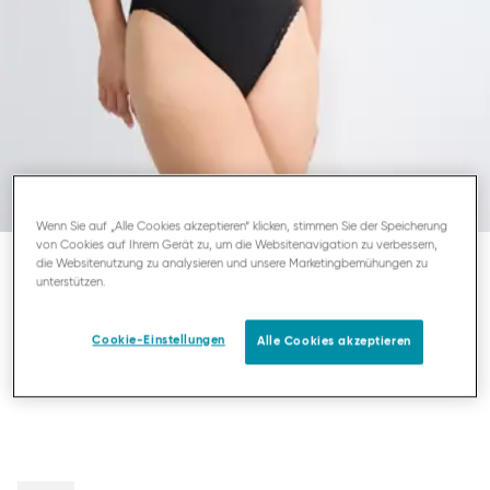
Wenn Sie auf „Alle Cookies akzeptieren“ klicken, stimmen Sie der Speicherung
von Cookies auf Ihrem Gerät zu, um die Websitenavigation zu verbessern,
die Websitenutzung zu analysieren und unsere Marketingbemühungen zu
unterstützen.
SLOGGI 24/7 COTTON LACE
TAI
Cookie-Einstellungen
Alle Cookies akzeptieren
18,95 €