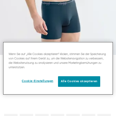
Wenn Sie auf „Alle Cookies akzeptieren“ klicken, stimmen Sie der Speicherung
von Cookies auf Ihrem Gerät zu, um die Websitenavigation zu verbessern,
die Websitenutzung zu analysieren und unsere Marketingbemühungen zu
unterstützen.
SLOGGI MEN START
HERREN SHORT
Cookie-Einstellungen
Alle Cookies akzeptieren
32,95 €