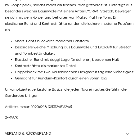
im Doppelpack, sodass immer ein frisches Paar griffbereit ist. Gefertigt aus
besonders weicher Baumwolle mit einem Anteil LYCRA® Stretch, bewegen
sie sich mit dem Körper und behalten von Mal zu Mal ihre Form. Ein
elastischer Bund und Kontrastnähte runden die lockere, moderne Passform
ab.
Short-Pants in lockerer, moderner Passform
Besonders weiche Mischung aus Baumwolle und LYCRA® für Stretch
und Formbeständigkeit
Elastischer Bund mit sloggi Logo für sicheren, bequemen Halt
Kontrastnähte als markantes Detail
Doppelpack mit zwei verschiedenen Designs für tägliche Vielseitigkeit
Gemacht für Rundum-Komfort durch einen vollen Tag
Unkomplizierte, verlässliche Basics, die jeden Tag ein gutes Gefühl in die
Garderobe bringen.
Artikelnummer: 10206948
(7613124516246)
2-PACK
VERSAND & RÜCKVERSAND