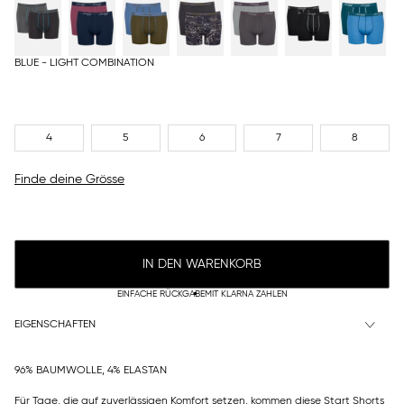
BLUE - LIGHT COMBINATION
4
5
6
7
8
Finde deine Grösse
IN DEN WARENKORB
EINFACHE RÜCKGABE
MIT KLARNA ZAHLEN
EIGENSCHAFTEN
96% BAUMWOLLE, 4% ELASTAN
Für Tage, die auf zuverlässigen Komfort setzen, kommen diese Start Shorts