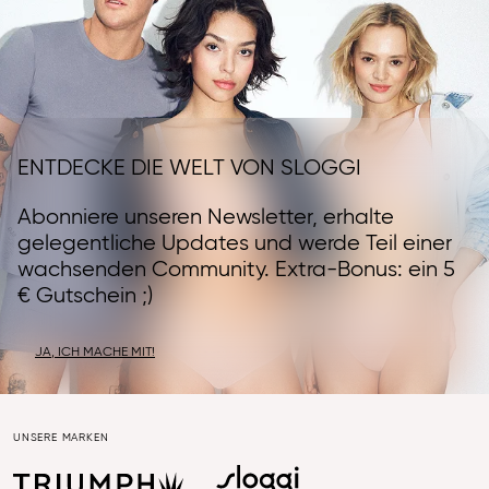
ENTDECKE DIE WELT VON SLOGGI
Abonniere unseren Newsletter, erhalte
gelegentliche Updates und werde Teil einer
wachsenden Community. Extra-Bonus: ein 5
€ Gutschein ;)
JA, ICH MACHE MIT!
UNSERE MARKEN