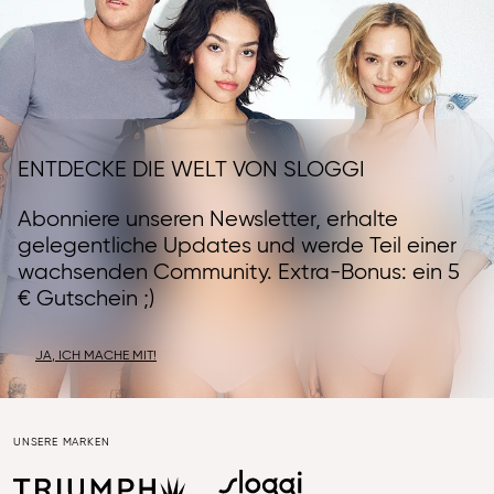
ENTDECKE DIE WELT VON SLOGGI
Abonniere unseren Newsletter, erhalte
gelegentliche Updates und werde Teil einer
wachsenden Community. Extra-Bonus: ein 5
€ Gutschein ;)
JA, ICH MACHE MIT!
UNSERE MARKEN