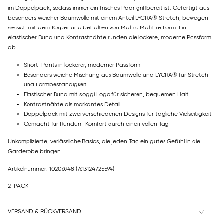
im Doppelpack, sodass immer ein frisches Paar griffbereit ist. Gefertigt aus
besonders weicher Baumwolle mit einem Anteil LYCRA® Stretch, bewegen
sie sich mit dem Körper und behalten von Mal zu Mal ihre Form. Ein
elastischer Bund und Kontrastnähte runden die lockere, moderne Passform
ab.
Short-Pants in lockerer, moderner Passform
Besonders weiche Mischung aus Baumwolle und LYCRA® für Stretch
und Formbeständigkeit
Elastischer Bund mit sloggi Logo für sicheren, bequemen Halt
Kontrastnähte als markantes Detail
Doppelpack mit zwei verschiedenen Designs für tägliche Vielseitigkeit
Gemacht für Rundum-Komfort durch einen vollen Tag
Unkomplizierte, verlässliche Basics, die jeden Tag ein gutes Gefühl in die
Garderobe bringen.
Artikelnummer: 10206948
(7613124725594)
2-PACK
VERSAND & RÜCKVERSAND