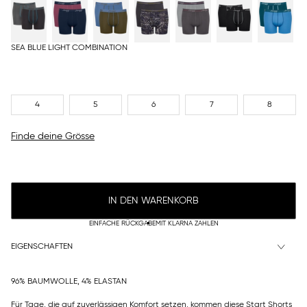
SEA BLUE LIGHT COMBINATION
4
5
6
7
8
Finde deine Grösse
IN DEN WARENKORB
EINFACHE RÜCKGABE
MIT KLARNA ZAHLEN
EIGENSCHAFTEN
96% BAUMWOLLE, 4% ELASTAN
Für Tage, die auf zuverlässigen Komfort setzen, kommen diese Start Shorts