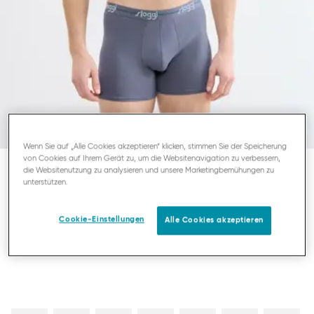
Wenn Sie auf „Alle Cookies akzeptieren“ klicken, stimmen Sie der Speicherung
von Cookies auf Ihrem Gerät zu, um die Websitenavigation zu verbessern,
die Websitenutzung zu analysieren und unsere Marketingbemühungen zu
unterstützen.
SLOGGI MEN START
HERREN SHORT
Cookie-Einstellungen
Alle Cookies akzeptieren
32,95 €