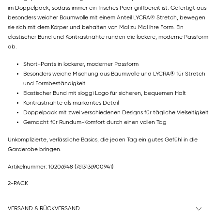
im Doppelpack, sodass immer ein frisches Paar griffbereit ist. Gefertigt aus
besonders weicher Baumwolle mit einem Anteil LYCRA® Stretch, bewegen
sie sich mit dem Körper und behalten von Mal zu Mal ihre Form. Ein
elastischer Bund und Kontrastnähte runden die lockere, moderne Passform
ab.
Short-Pants in lockerer, moderner Passform
Besonders weiche Mischung aus Baumwolle und LYCRA® für Stretch
und Formbeständigkeit
Elastischer Bund mit sloggi Logo für sicheren, bequemen Halt
Kontrastnähte als markantes Detail
Doppelpack mit zwei verschiedenen Designs für tägliche Vielseitigkeit
Gemacht für Rundum-Komfort durch einen vollen Tag
Unkomplizierte, verlässliche Basics, die jeden Tag ein gutes Gefühl in die
Garderobe bringen.
Artikelnummer: 10206948
(7613136900941)
2-PACK
VERSAND & RÜCKVERSAND