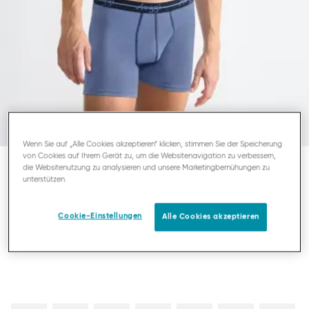
Wenn Sie auf „Alle Cookies akzeptieren“ klicken, stimmen Sie der Speicherung
von Cookies auf Ihrem Gerät zu, um die Websitenavigation zu verbessern,
die Websitenutzung zu analysieren und unsere Marketingbemühungen zu
unterstützen.
SLOGGI MEN START
HERREN SHORT
Cookie-Einstellungen
Alle Cookies akzeptieren
21,95 €