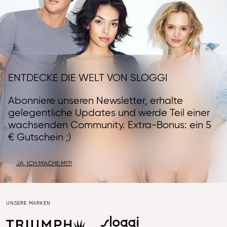
ENTDECKE DIE WELT VON SLOGGI
Abonniere unseren Newsletter, erhalte
gelegentliche Updates und werde Teil einer
wachsenden Community. Extra-Bonus: ein 5
€ Gutschein ;)
JA, ICH MACHE MIT!
UNSERE MARKEN