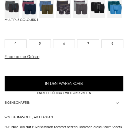
MULTIPLE COLOURS 1
4
5
6
7
8
Finde deine Grösse
IN DEN WARENKORB
EINFACHE RÜCKGABE
MIT KLARNA ZAHLEN
EIGENSCHAFTEN
96% BAUMWOLLE, 4% ELASTAN
Für Tage, die auf zuverlässigen Komfort setzen, kommen diese Start Shorts