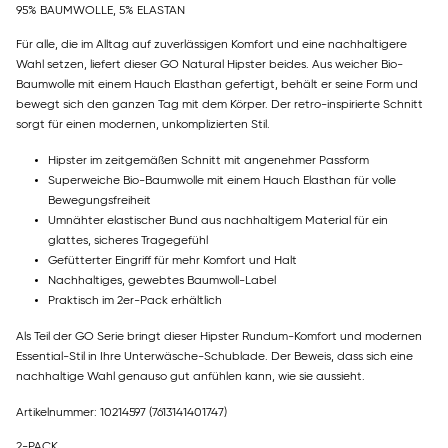
95% BAUMWOLLE, 5% ELASTAN
Für alle, die im Alltag auf zuverlässigen Komfort und eine nachhaltigere
Wahl setzen, liefert dieser GO Natural Hipster beides. Aus weicher Bio-
Baumwolle mit einem Hauch Elasthan gefertigt, behält er seine Form und
bewegt sich den ganzen Tag mit dem Körper. Der retro-inspirierte Schnitt
sorgt für einen modernen, unkomplizierten Stil.
Hipster im zeitgemäßen Schnitt mit angenehmer Passform
Superweiche Bio-Baumwolle mit einem Hauch Elasthan für volle
Bewegungsfreiheit
Umnähter elastischer Bund aus nachhaltigem Material für ein
glattes, sicheres Tragegefühl
Gefütterter Eingriff für mehr Komfort und Halt
Nachhaltiges, gewebtes Baumwoll-Label
Praktisch im 2er-Pack erhältlich
Als Teil der GO Serie bringt dieser Hipster Rundum-Komfort und modernen
Essential-Stil in Ihre Unterwäsche-Schublade. Der Beweis, dass sich eine
nachhaltige Wahl genauso gut anfühlen kann, wie sie aussieht.
Artikelnummer: 10214597
(7613141401747)
2-PACK