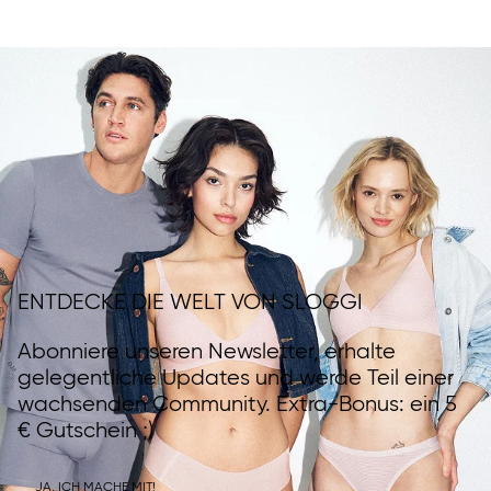
ENTDECKE DIE WELT VON SLOGGI
Abonniere unseren Newsletter, erhalte
gelegentliche Updates und werde Teil einer
wachsenden Community. Extra-Bonus: ein 5
€ Gutschein ;)
JA, ICH MACHE MIT!