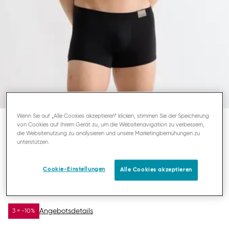
Wenn Sie auf „Alle Cookies akzeptieren“ klicken, stimmen Sie der Speicherung
von Cookies auf Ihrem Gerät zu, um die Websitenavigation zu verbessern,
die Websitenutzung zu analysieren und unsere Marketingbemühungen zu
SLOGGI MEN GO NATURAL
unterstützen.
HERREN HIPSTER
Cookie-Einstellungen
Alle Cookies akzeptieren
16,07 €
22,95 €
DU SPARST
6,88 €
Angebotsdetails
3 = -10%