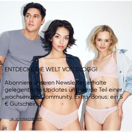
ENTDECKE DIE WELT VON SLOGGI
Abonniere unseren Newsletter, erhalte
gelegentliche Updates und werde Teil einer
wachsenden Community. Extra-Bonus: ein 5
€ Gutschein ;)
JA, ICH MACHE MIT!