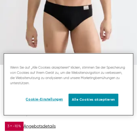
Wenn Sie auf „Alle Cookies akzeptieren“ klicken, stimmen Sie der Speicherung
von Cookies auf Ihrem Gerät zu, um die Websitenavigation zu verbessern,
die Websitenutzung zu analysieren und unsere Marketingbemühungen zu
SLOGGI MEN GO NATURAL
unterstützen.
HERREN MIDI
Cookie-Einstellungen
Alle Cookies akzeptieren
13,97 €
19,95 €
DU SPARST
5,98 €
Angebotsdetails
3 = -10%