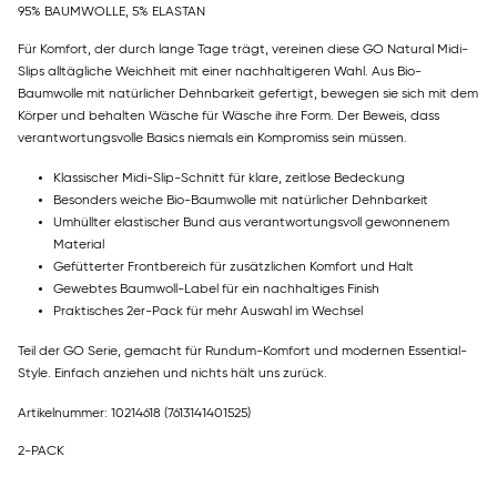
95% BAUMWOLLE, 5% ELASTAN
Für Komfort, der durch lange Tage trägt, vereinen diese GO Natural Midi-
Slips alltägliche Weichheit mit einer nachhaltigeren Wahl. Aus Bio-
Baumwolle mit natürlicher Dehnbarkeit gefertigt, bewegen sie sich mit dem
Körper und behalten Wäsche für Wäsche ihre Form. Der Beweis, dass
verantwortungsvolle Basics niemals ein Kompromiss sein müssen.
Klassischer Midi-Slip-Schnitt für klare, zeitlose Bedeckung
Besonders weiche Bio-Baumwolle mit natürlicher Dehnbarkeit
Umhüllter elastischer Bund aus verantwortungsvoll gewonnenem
Material
Gefütterter Frontbereich für zusätzlichen Komfort und Halt
Gewebtes Baumwoll-Label für ein nachhaltiges Finish
Praktisches 2er-Pack für mehr Auswahl im Wechsel
Teil der GO Serie, gemacht für Rundum-Komfort und modernen Essential-
Style. Einfach anziehen und nichts hält uns zurück.
Artikelnummer: 10214618
(7613141401525)
2-PACK