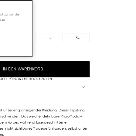
ät zu, um die
n zu
M
L
XL
IN DEN WARENKORB
FACHE RÜCKGABE
MIT KLARNA ZAHLEN
N
it unter eng anliegender Kleidung: Dieser Hipstring
rschwinden. Das weiche, dehnbare MicroModal-
dem Körper, während lasergeschnittene
es, nicht sichtbares Tragegefühl sorgen, selbst unter
en.