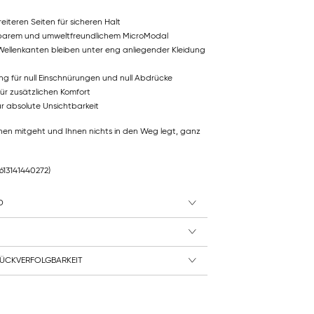
reiteren Seiten für sicheren Halt
barem und umweltfreundlichem MicroModal
ellenkanten bleiben unter eng anliegender Kleidung
ng für null Einschnürungen und null Abdrücke
für zusätzlichen Komfort
für absolute Unsichtbarkeit
Ihnen mitgeht und Ihnen nichts in den Weg legt, ganz
7613141440272)
D
ÜCKVERFOLGBARKEIT