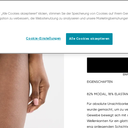
 „Alle Cookies akzeptieren“ klicken, stimmen Sie der Speicherung von Cookies auf Ihrem Ger
ation zu verbessern, die Websitenutzung zu analysieren und unsere Marketingbemühunge
XS
S
Cookie-Einstellungen
Alle Cookies akzeptieren
Finde deine Grösse
EIN
EIGENSCHAFTEN
82% MODAL, 18% ELASTA
Für absolute Unsichtbarke
wurde gemacht, um zu ve
Gewebe bewegt sich mit 
Wellenkanten für ein glatt
eng anliegenden Schicht