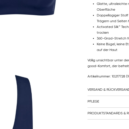
Glatte, ultraleicht
Oberfläche
Doppellagiger Stoff
Trägern und Seiten f
Activated Silk™ Tech
trocken
360-Grad-Stretch fü
Keine Bügel, keine 
auf der Haut
Völlig unsichtbar unter de
good-Komfort, der befreit
Artikelnummer: 10217728
(
VERSAND & RÜCKVERSAN
PFLEGE
PRODUKTSTANDARDS & R