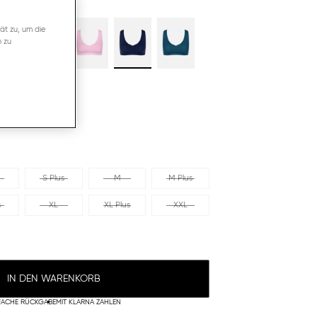
ät zu, um die
n zu
S Plus
M
M Plus
s
XL
XL Plus
XXL
IN DEN WARENKORB
FACHE RÜCKGABE
MIT KLARNA ZAHLEN