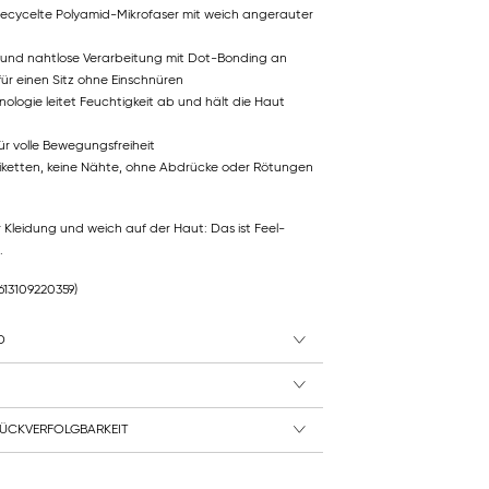
e recycelte Polyamid-Mikrofaser mit weich angerauter
 und nahtlose Verarbeitung mit Dot-Bonding an
ür einen Sitz ohne Einschnüren
nologie leitet Feuchtigkeit ab und hält die Haut
r volle Bewegungsfreiheit
Etiketten, keine Nähte, ohne Abdrücke oder Rötungen
r Kleidung und weich auf der Haut: Das ist Feel-
.
7613109220359)
D
ÜCKVERFOLGBARKEIT