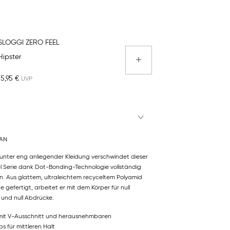
SLOGGI ZERO FEEL
Hipster
15,95 €
TAN
unter eng anliegender Kleidung verschwindet dieser
l Serie dank Dot-Bonding-Technologie vollständig
en. Aus glattem, ultraleichtem recyceltem Polyamid
gefertigt, arbeitet er mit dem Körper für null
 und null Abdrücke.
 mit V-Ausschnitt und herausnehmbaren
 für mittleren Halt