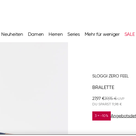
Neuheiten
Damen
Herren
Series
Mehr für weniger
SALE
SLOGGI ZERO FEEL
BRALETTE
27,97 €
39,95 €
DU SPARST
11,98 €
Angebotsdet
3 = -10%