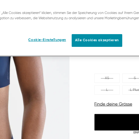
NAVY BLUE
 „Alle Cookies akzeptieren“ klicken, stimmen Sie der Speicherung von Cookies auf Ihrem Ger
ation zu verbessern, die Websitenutzung zu analysieren und unsere Marketingbemühunge
Cookie-Einstellungen
Alle Cookies akzeptieren
XS
S
L
L Plu
Finde deine Grösse
EIN