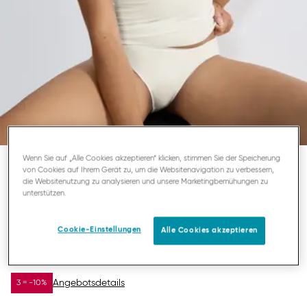
Wenn Sie auf „Alle Cookies akzeptieren“ klicken, stimmen Sie der Speicherung
von Cookies auf Ihrem Gerät zu, um die Websitenavigation zu verbessern,
SLOGGI ZERO FEEL
die Websitenutzung zu analysieren und unsere Marketingbemühungen zu
unterstützen.
UNTERHEMD MIT SPAGHETTITRÄGERN
Cookie-Einstellungen
Alle Cookies akzeptieren
24,47 €
34,95 €
DU SPARST
10,48 €
Angebotsdetails
3 = -10%