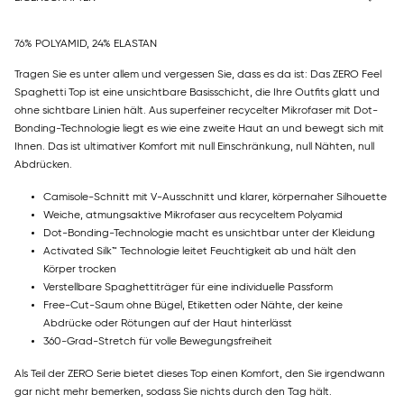
76% POLYAMID, 24% ELASTAN
Tragen Sie es unter allem und vergessen Sie, dass es da ist: Das ZERO Feel
Spaghetti Top ist eine unsichtbare Basisschicht, die Ihre Outfits glatt und
ohne sichtbare Linien hält. Aus superfeiner recycelter Mikrofaser mit Dot-
Bonding-Technologie liegt es wie eine zweite Haut an und bewegt sich mit
Ihnen. Das ist ultimativer Komfort mit null Einschränkung, null Nähten, null
Abdrücken.
Camisole-Schnitt mit V-Ausschnitt und klarer, körpernaher Silhouette
Weiche, atmungsaktive Mikrofaser aus recyceltem Polyamid
Dot-Bonding-Technologie macht es unsichtbar unter der Kleidung
Activated Silk™ Technologie leitet Feuchtigkeit ab und hält den
Körper trocken
Verstellbare Spaghettiträger für eine individuelle Passform
Free-Cut-Saum ohne Bügel, Etiketten oder Nähte, der keine
Abdrücke oder Rötungen auf der Haut hinterlässt
360-Grad-Stretch für volle Bewegungsfreiheit
Als Teil der ZERO Serie bietet dieses Top einen Komfort, den Sie irgendwann
gar nicht mehr bemerken, sodass Sie nichts durch den Tag hält.