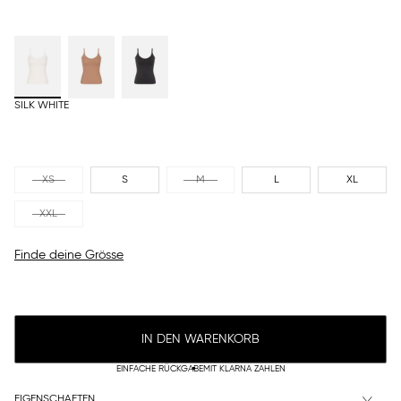
SILK WHITE
XS
S
M
L
XL
XXL
Finde deine Grösse
IN DEN WARENKORB
EINFACHE RÜCKGABE
MIT KLARNA ZAHLEN
EIGENSCHAFTEN