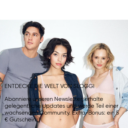
ENTDECKE DIE WELT VON SLOGGI
Abonniere unseren Newsletter, erhalte
gelegentliche Updates und werde Teil einer
wachsenden Community. Extra-Bonus: ein 5
€ Gutschein ;)