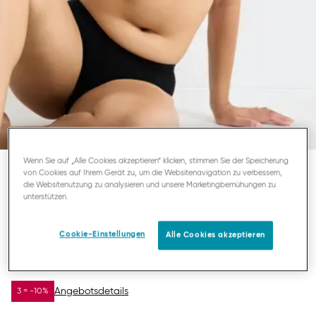
Wenn Sie auf „Alle Cookies akzeptieren“ klicken, stimmen Sie der Speicherung
von Cookies auf Ihrem Gerät zu, um die Websitenavigation zu verbessern,
die Websitenutzung zu analysieren und unsere Marketingbemühungen zu
SLOGGI GO CASUAL
unterstützen.
TOP
Cookie-Einstellungen
Alle Cookies akzeptieren
12,57 €
17,95 €
DU SPARST
5,38 €
Angebotsdetails
3 = -10%