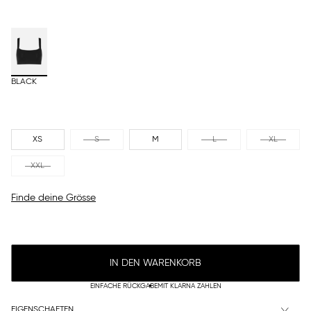
BLACK
XS
S
M
L
XL
XXL
Finde deine Grösse
IN DEN WARENKORB
EINFACHE RÜCKGABE
MIT KLARNA ZAHLEN
EIGENSCHAFTEN