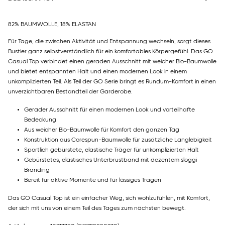
82% BAUMWOLLE, 18% ELASTAN
Für Tage, die zwischen Aktivität und Entspannung wechseln, sorgt dieses
Bustier ganz selbstverständlich für ein komfortables Körpergefühl. Das GO
Casual Top verbindet einen geraden Ausschnitt mit weicher Bio-Baumwolle
und bietet entspannten Halt und einen modernen Look in einem
unkomplizierten Teil. Als Teil der GO Serie bringt es Rundum-Komfort in einen
unverzichtbaren Bestandteil der Garderobe.
Gerader Ausschnitt für einen modernen Look und vorteilhafte
Bedeckung
Aus weicher Bio-Baumwolle für Komfort den ganzen Tag
Konstruktion aus Corespun-Baumwolle für zusätzliche Langlebigkeit
Sportlich gebürstete, elastische Träger für unkomplizierten Halt
Gebürstetes, elastisches Unterbrustband mit dezentem sloggi
Branding
Bereit für aktive Momente und für lässiges Tragen
Das GO Casual Top ist ein einfacher Weg, sich wohlzufühlen, mit Komfort,
der sich mit uns von einem Teil des Tages zum nächsten bewegt.