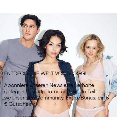
ENTDECKE DIE WELT VON SLOGGI
Abonniere unseren Newsletter, erhalte
gelegentliche Updates und werde Teil einer
wachsenden Community. Extra-Bonus: ein 5
€ Gutschein ;)