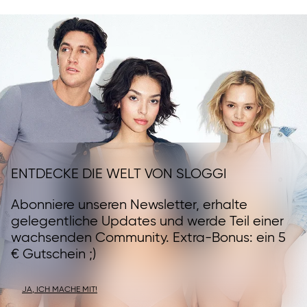
ENTDECKE DIE WELT VON SLOGGI
Abonniere unseren Newsletter, erhalte
gelegentliche Updates und werde Teil einer
wachsenden Community. Extra-Bonus: ein 5
€ Gutschein ;)
JA, ICH MACHE MIT!