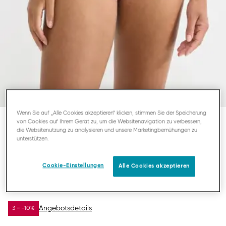
Wenn Sie auf „Alle Cookies akzeptieren“ klicken, stimmen Sie der Speicherung
von Cookies auf Ihrem Gerät zu, um die Websitenavigation zu verbessern,
die Websitenutzung zu analysieren und unsere Marketingbemühungen zu
SLOGGI GO CRUSH
unterstützen.
SHORTY
Cookie-Einstellungen
Alle Cookies akzeptieren
17,39 €
24,95 €
DU SPARST
7,56 €
Angebotsdetails
3 = -10%