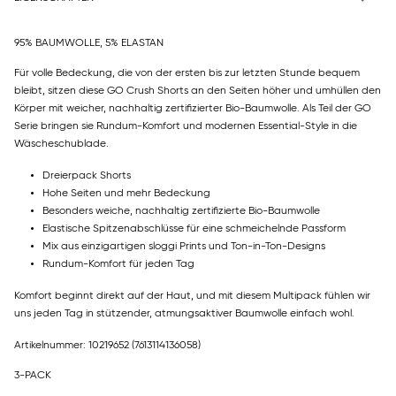
95% BAUMWOLLE, 5% ELASTAN
Für volle Bedeckung, die von der ersten bis zur letzten Stunde bequem
bleibt, sitzen diese GO Crush Shorts an den Seiten höher und umhüllen den
Körper mit weicher, nachhaltig zertifizierter Bio-Baumwolle. Als Teil der GO
Serie bringen sie Rundum-Komfort und modernen Essential-Style in die
Wäscheschublade.
Dreierpack Shorts
Hohe Seiten und mehr Bedeckung
Besonders weiche, nachhaltig zertifizierte Bio-Baumwolle
Elastische Spitzenabschlüsse für eine schmeichelnde Passform
Mix aus einzigartigen sloggi Prints und Ton-in-Ton-Designs
Rundum-Komfort für jeden Tag
Komfort beginnt direkt auf der Haut, und mit diesem Multipack fühlen wir
uns jeden Tag in stützender, atmungsaktiver Baumwolle einfach wohl.
Artikelnummer: 10219652
(7613114136058)
3-PACK