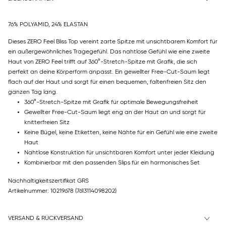
76% POLYAMID, 24% ELASTAN
Dieses ZERO Feel Bliss Top vereint zarte Spitze mit unsichtbarem Komfort für
ein außergewöhnliches Tragegefühl. Das nahtlose Gefühl wie eine zweite
Haut von ZERO Feel trifft auf 360°-Stretch-Spitze mit Grafik, die sich
perfekt an deine Körperform anpasst. Ein gewellter Free-Cut-Saum liegt
flach auf der Haut und sorgt für einen bequemen, faltenfreien Sitz den
ganzen Tag lang.
360°-Stretch-Spitze mit Grafik für optimale Bewegungsfreiheit
Gewellter Free-Cut-Saum liegt eng an der Haut an und sorgt für
knitterfreien Sitz
Keine Bügel, keine Etiketten, keine Nähte für ein Gefühl wie eine zweite
Haut
Nahtlose Konstruktion für unsichtbaren Komfort unter jeder Kleidung
Kombinierbar mit den passenden Slips für ein harmonisches Set
Nachhaltigkeitszertifikat GRS
Artikelnummer: 10219678
(7613114098202)
VERSAND & RÜCKVERSAND