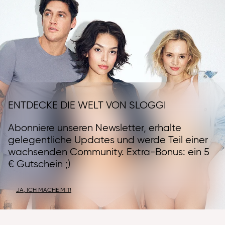
ENTDECKE DIE WELT VON SLOGGI
Abonniere unseren Newsletter, erhalte
gelegentliche Updates und werde Teil einer
wachsenden Community. Extra-Bonus: ein 5
€ Gutschein ;)
JA, ICH MACHE MIT!