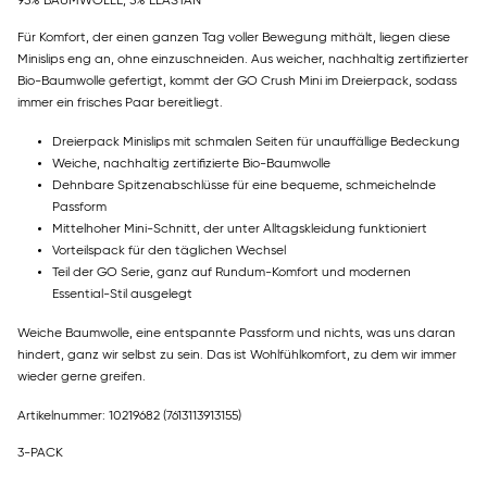
95% BAUMWOLLE, 5% ELASTAN
Für Komfort, der einen ganzen Tag voller Bewegung mithält, liegen diese
Minislips eng an, ohne einzuschneiden. Aus weicher, nachhaltig zertifizierter
Bio-Baumwolle gefertigt, kommt der GO Crush Mini im Dreierpack, sodass
immer ein frisches Paar bereitliegt.
Dreierpack Minislips mit schmalen Seiten für unauffällige Bedeckung
Weiche, nachhaltig zertifizierte Bio-Baumwolle
Dehnbare Spitzenabschlüsse für eine bequeme, schmeichelnde
Passform
Mittelhoher Mini-Schnitt, der unter Alltagskleidung funktioniert
Vorteilspack für den täglichen Wechsel
Teil der GO Serie, ganz auf Rundum-Komfort und modernen
Essential-Stil ausgelegt
Weiche Baumwolle, eine entspannte Passform und nichts, was uns daran
hindert, ganz wir selbst zu sein. Das ist Wohlfühlkomfort, zu dem wir immer
wieder gerne greifen.
Artikelnummer: 10219682
(7613113913155)
3-PACK