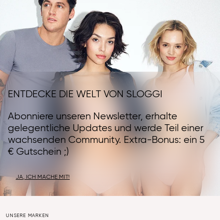
ENTDECKE DIE WELT VON SLOGGI
Abonniere unseren Newsletter, erhalte
gelegentliche Updates und werde Teil einer
wachsenden Community. Extra-Bonus: ein 5
€ Gutschein ;)
JA, ICH MACHE MIT!
UNSERE MARKEN