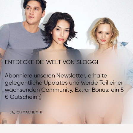
ENTDECKE DIE WELT VON SLOGGI
Abonniere unseren Newsletter, erhalte
gelegentliche Updates und werde Teil einer
wachsenden Community. Extra-Bonus: ein 5
€ Gutschein ;)
JA, ICH MACHE MIT!