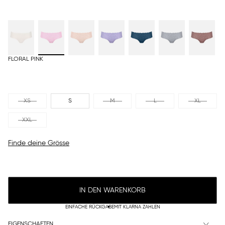
FLORAL PINK
XS
S
M
L
XL
XXL
Finde deine Grösse
IN DEN WARENKORB
EINFACHE RÜCKGABE
MIT KLARNA ZAHLEN
EIGENSCHAFTEN