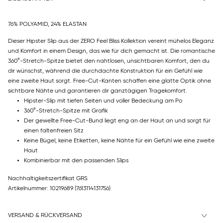
76% POLYAMID, 24% ELASTAN
Dieser Hipster Slip aus der ZERO Feel Bliss Kollektion vereint mühelos Eleganz
und Komfort in einem Design, das wie für dich gemacht ist. Die romantische
360°-Stretch-Spitze bietet den nahtlosen, unsichtbaren Komfort, den du
dir wünschst, während die durchdachte Konstruktion für ein Gefühl wie
eine zweite Haut sorgt. Free-Cut-Kanten schaffen eine glatte Optik ohne
sichtbare Nähte und garantieren dir ganztägigen Tragekomfort.
Hipster-Slip mit tiefen Seiten und voller Bedeckung am Po
360°-Stretch-Spitze mit Grafik
Der gewellte Free-Cut-Bund liegt eng an der Haut an und sorgt für
einen faltenfreien Sitz
Keine Bügel, keine Etiketten, keine Nähte für ein Gefühl wie eine zweite
Haut
Kombinierbar mit den passenden Slips
Nachhaltigkeitszertifikat GRS
Artikelnummer: 10219689
(7613114131756)
VERSAND & RÜCKVERSAND