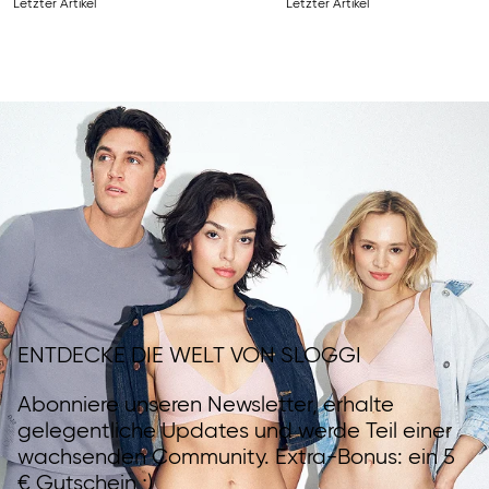
Letzter Artikel
Letzter Artikel
ENTDECKE DIE WELT VON SLOGGI
Abonniere unseren Newsletter, erhalte
gelegentliche Updates und werde Teil einer
wachsenden Community. Extra-Bonus: ein 5
€ Gutschein ;)