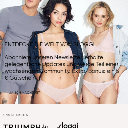
ENTDECKE DIE WELT VON SLOGGI
Abonniere unseren Newsletter, erhalte
gelegentliche Updates und werde Teil einer
wachsenden Community. Extra-Bonus: ein 5
€ Gutschein ;)
JA, ICH MACHE MIT!
UNSERE MARKEN