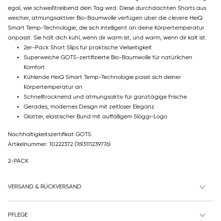
egal, wie schweißtreibend dein Tag wird. Diese durchdachten Shorts aus
weicher, atmungsaktiver Bio-Baumwolle verfügen über die clevere HeiQ
Smart Temp-Technologie, die sich intelligent an deine Körpertemperatur
anpasst. Sie hält dich kühl, wenn dir warm ist, und warm, wenn dir kalt ist.
2er-Pack Short Slips für praktische Vielseitigkeit
Superweiche GOTS-zertifizierte Bio-Baumwolle für natürlichen
Komfort
Kühlende HeiQ Smart Temp-Technologie passt sich deiner
Körpertemperatur an
Schnelltrocknend und atmungsaktiv für ganztägige Frische
Gerades, modernes Design mit zeitloser Eleganz
Glatter, elastischer Bund mit auffälligem Sloggi-Logo
Nachhaltigkeitszertifikat GOTS
Artikelnummer: 10222372
(7613111239776)
2-PACK
VERSAND & RÜCKVERSAND
PFLEGE