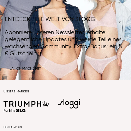
ENTDECKE DIE WELT VON SLOGGI
Abonniere unseren Newsletter, erhalte
gelegentliche Updates und werde Teil einer
wachsenden Community. Extra-Bonus: ein 5
€ Gutschein ;)
JA, ICH MACHE MIT!
UNSERE MARKEN
FOLLOW US