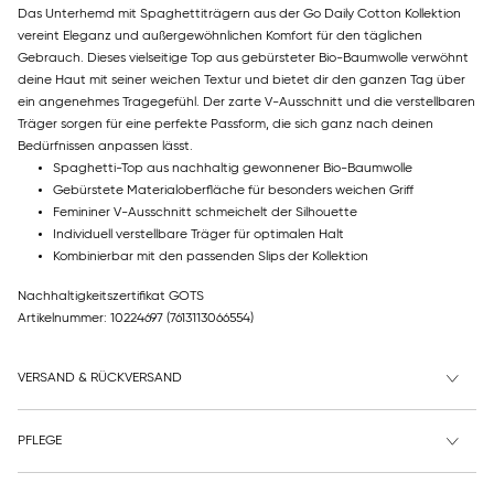
Das Unterhemd mit Spaghettiträgern aus der Go Daily Cotton Kollektion
vereint Eleganz und außergewöhnlichen Komfort für den täglichen
Gebrauch. Dieses vielseitige Top aus gebürsteter Bio-Baumwolle verwöhnt
deine Haut mit seiner weichen Textur und bietet dir den ganzen Tag über
ein angenehmes Tragegefühl. Der zarte V-Ausschnitt und die verstellbaren
Träger sorgen für eine perfekte Passform, die sich ganz nach deinen
Bedürfnissen anpassen lässt.
Spaghetti-Top aus nachhaltig gewonnener Bio-Baumwolle
Gebürstete Materialoberfläche für besonders weichen Griff
Femininer V-Ausschnitt schmeichelt der Silhouette
Individuell verstellbare Träger für optimalen Halt
Kombinierbar mit den passenden Slips der Kollektion
Nachhaltigkeitszertifikat GOTS
Artikelnummer: 10224697
(7613113066554)
VERSAND & RÜCKVERSAND
PFLEGE