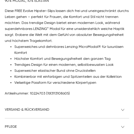
90% MODAL, 10% ELASTAN
Diese FREE Evolve Hipster-Slips lassen dich frei und uneingeschränkt durchs
Leben gehen – perfekt für Frauen, die Komfort und Stil nicht trennen
möchten. Das trendige Design bietet einen modernen Look, während
superdehnbares LENZING™ Modal für eine unwiderstehlich weiche Haptik
sorgt. Erobere die Welt mit dem Gefühl von absoluter Bewegungsfreiheit
und höchstem Tragekomfort.
Superweiches und dehnbares Lenzing MicroModal® für luxuriösen
Komfort
Höchster Komfort und Bewegungsfreiheit den ganzen Tag
Trendiges Design für einen modernen, selbstbewussten Look
Superweicher elastischer Bund ohne Druckstellen
Kombinierbar mit einfarbigen und Spitzenteilen aus der Kollektion
Vielseitige Passform für verschiedene Körpertypen
Artikelnummer: 10224703
(7613113108605)
VERSAND & RÜCKVERSAND
PFLEGE