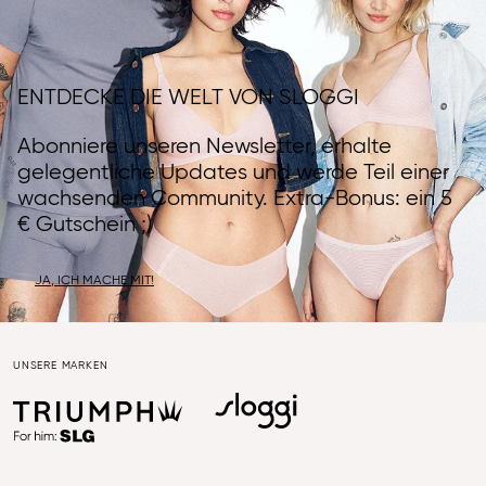
ENTDECKE DIE WELT VON SLOGGI
Abonniere unseren Newsletter, erhalte
gelegentliche Updates und werde Teil einer
wachsenden Community. Extra-Bonus: ein 5
€ Gutschein ;)
JA, ICH MACHE MIT!
UNSERE MARKEN