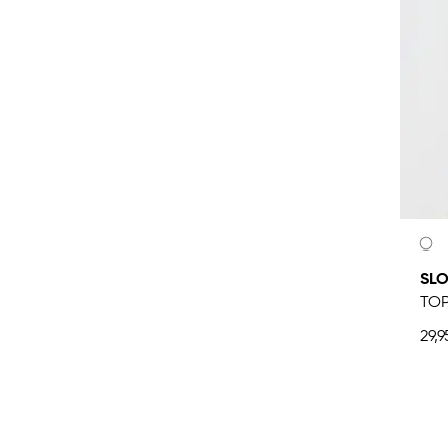
SLO
TO
29,9