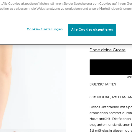
 „Alle Cookies akzeptieren“ klicken, stimmen Sie der Speicherung von Cookies auf Ihrem Ger
ation zu verbessern, die Websitenutzung zu analysieren und unsere Marketingbemühunge
Cookie-Einstellungen
Alle Cookies akzeptieren
S
M
Finde deine Grösse
EIN
EIGENSCHAFTEN
88% MODAL, 12% ELASTA
Dieses Unterhemd mit Spag
erhabenen Komfort durch g
Haut anfühlt. Die flachen
eleganten, unsichtbaren L
Stil mühelos in diesem du