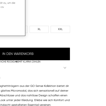
ät zu, um die
n zu
L
XL
XXL
IN DEN WARENKORB
FACHE RÜCKGABE
MIT KLARNA ZAHLEN
N
hettiträgern aus der GO Sense Kollektion bietet dir
lattes Micromodal, das sich sensationell auf deiner
 Abschlüsse und das nahtlose Design schaffen einen
ook unter jeder Kleidung. Erlebe wie sich Komfort und
rchdacht gestalteten Essential vereinen.