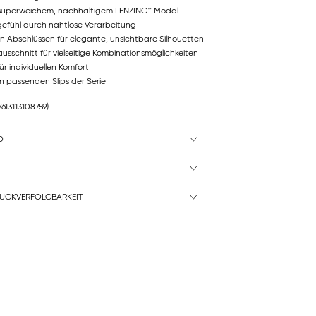
superweichem, nachhaltigem LENZING™ Modal
gefühl durch nahtlose Verarbeitung
 Abschlüssen für elegante, unsichtbare Silhouetten
sschnitt für vielseitige Kombinationsmöglichkeiten
ür individuellen Komfort
n passenden Slips der Serie
7613113108759)
D
ÜCKVERFOLGBARKEIT