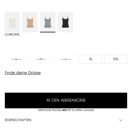
CHROME
S
M
L
XL
XXL
Finde deine Grösse
IN DEN WARENKORB
EINFACHE RÜCKGABE
MIT KLARNA ZAHLEN
EIGENSCHAFTEN