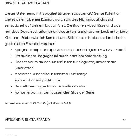
88% MODAL, 12% ELASTAN
Dieses Unterhemd mit Spaghettiträgern aus der GO Sense Kollektion
bietet dir erhabenen Komfort durch glattes Micromodal, das sich
sensationell auf deiner Haut anfühlt. Die flachen Abschlüsse und das
nahtlose Design schaffen einen eleganten, unsichtbaren Look unter jeder
Kleidung. Erlebe wie sich Komfort und Stil mühelos in diesem durchdacht
gestalteten Essential vereinen.
Spaghetti-Top aus superweichem, nachhaltigem LENZING™ Modal
Erstaunliches Tragegefühl durch nahtlose Verarbeitung
Flacher Saum an den Abschlüssen für elegante, unsichtbare
Silhouetten
Moderner Rundhalsausschnitt für vielseitige
Kombinationsmöglichkeiten
Verstellbare Träger für individuellen Komfort
Kombinierbar mit den passenden Slips der Serie
Artikelnummer: 10224705
(7613114076583)
VERSAND & RÜCKVERSAND