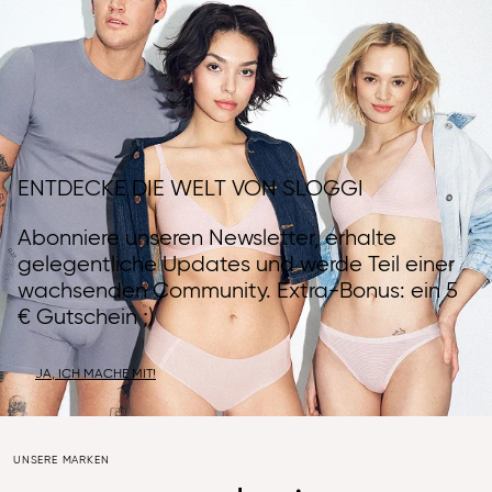
ENTDECKE DIE WELT VON SLOGGI
Abonniere unseren Newsletter, erhalte
gelegentliche Updates und werde Teil einer
wachsenden Community. Extra-Bonus: ein 5
€ Gutschein ;)
JA, ICH MACHE MIT!
UNSERE MARKEN