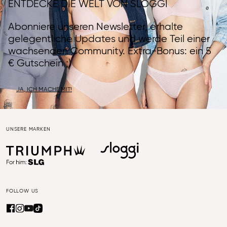
ENTDECKE DIE WELT VON SLOGGI
Abonniere unseren Newsletter, erhalte
gelegentliche Updates und werde Teil einer
wachsenden Community. Extra-Bonus: ein 5
€ Gutschein ;)
JA, ICH MACHE MIT!
UNSERE MARKEN
FOLLOW US