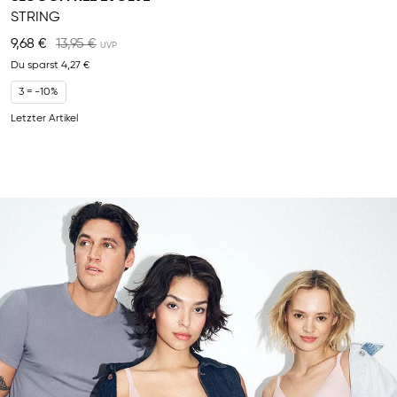
STRING
9,68 €
13,95 €
Du sparst
4,27 €
3 = -10%
Letzter Artikel