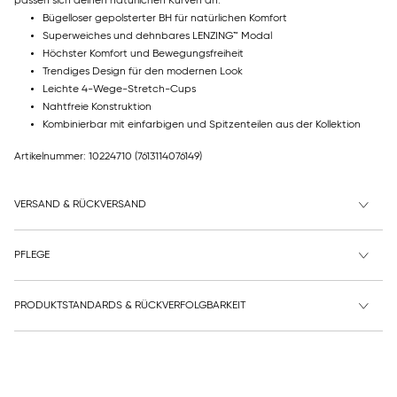
passen sich deinen natürlichen Kurven an.
Bügelloser gepolsterter BH für natürlichen Komfort
Superweiches und dehnbares LENZING™ Modal
Höchster Komfort und Bewegungsfreiheit
Trendiges Design für den modernen Look
Leichte 4-Wege-Stretch-Cups
Nahtfreie Konstruktion
Kombinierbar mit einfarbigen und Spitzenteilen aus der Kollektion
Artikelnummer: 10224710
(7613114076149)
VERSAND & RÜCKVERSAND
PFLEGE
PRODUKTSTANDARDS & RÜCKVERFOLGBARKEIT