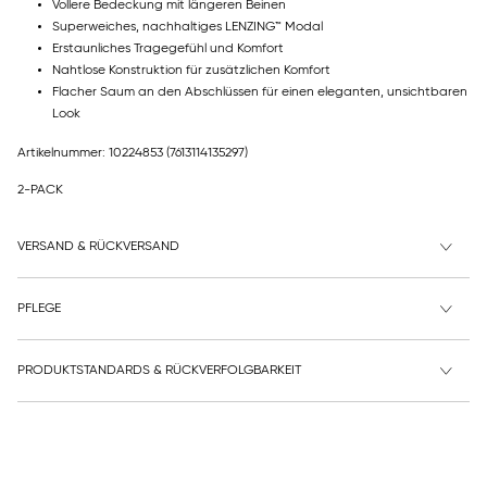
Vollere Bedeckung mit längeren Beinen
Superweiches, nachhaltiges LENZING™ Modal
Erstaunliches Tragegefühl und Komfort
Nahtlose Konstruktion für zusätzlichen Komfort
Flacher Saum an den Abschlüssen für einen eleganten, unsichtbaren
Look
Artikelnummer: 10224853
(7613114135297)
2-PACK
VERSAND & RÜCKVERSAND
PFLEGE
PRODUKTSTANDARDS & RÜCKVERFOLGBARKEIT