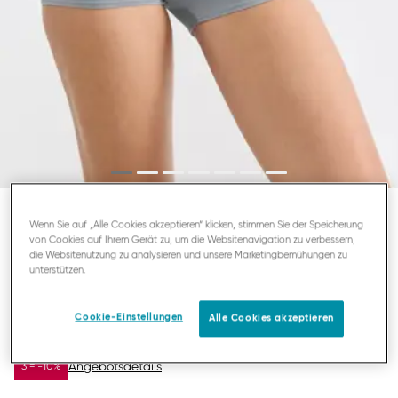
Wenn Sie auf „Alle Cookies akzeptieren“ klicken, stimmen Sie der Speicherung
SLOGGI GO SENSE
von Cookies auf Ihrem Gerät zu, um die Websitenavigation zu verbessern,
die Websitenutzung zu analysieren und unsere Marketingbemühungen zu
SHORTY
unterstützen.
14,86 €
29,95 €
Cookie-Einstellungen
Alle Cookies akzeptieren
DU SPARST
15,09 €
Angebotsdetails
3 = -10%