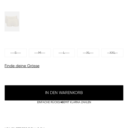
S
M
L
XL
XXL
Finde deine Grösse
IN DEN WARENKORB
EINFACHE RÜCKGABE
MIT KLARNA ZAHLEN