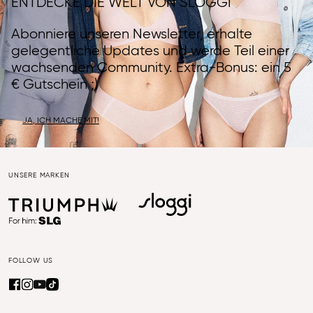
ENTDECKE DIE WELT VON SLOGGI
Abonniere unseren Newsletter, erhalte
gelegentliche Updates und werde Teil einer
wachsenden Community. Extra-Bonus: ein 5
€ Gutschein ;)
JA, ICH MACHE MIT!
UNSERE MARKEN
FOLLOW US