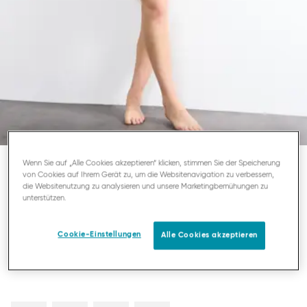
Wenn Sie auf „Alle Cookies akzeptieren“ klicken, stimmen Sie der Speicherung
von Cookies auf Ihrem Gerät zu, um die Websitenavigation zu verbessern,
SLOGGI GO SENSE
die Websitenutzung zu analysieren und unsere Marketingbemühungen zu
unterstützen.
SLIP MIT HOHEM BEINAUSSCHNITT
Cookie-Einstellungen
Alle Cookies akzeptieren
24,95 €