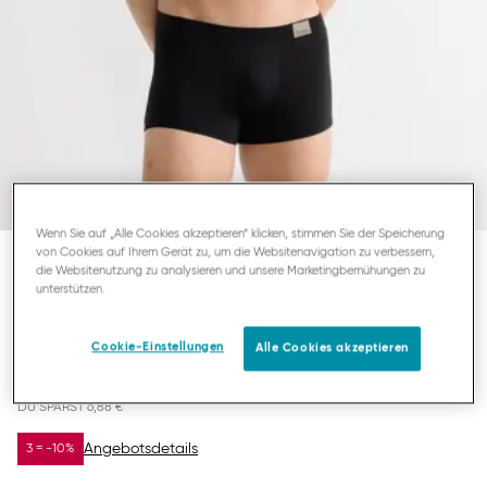
Wenn Sie auf „Alle Cookies akzeptieren“ klicken, stimmen Sie der Speicherung
von Cookies auf Ihrem Gerät zu, um die Websitenavigation zu verbessern,
die Websitenutzung zu analysieren und unsere Marketingbemühungen zu
SLOGGI MEN GO NATURAL
unterstützen.
HERREN HIPSTER
Cookie-Einstellungen
Alle Cookies akzeptieren
16,07 €
22,95 €
DU SPARST
6,88 €
Angebotsdetails
3 = -10%