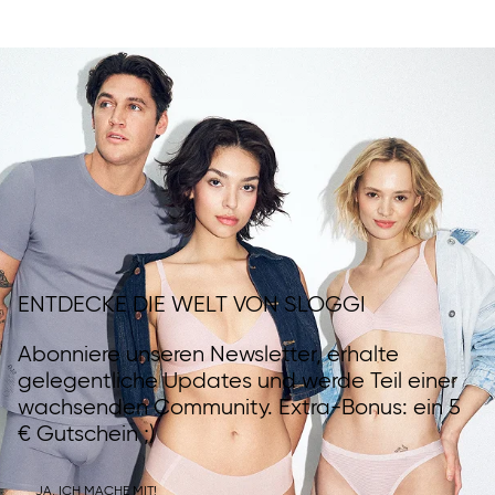
ENTDECKE DIE WELT VON SLOGGI
Abonniere unseren Newsletter, erhalte
gelegentliche Updates und werde Teil einer
wachsenden Community. Extra-Bonus: ein 5
€ Gutschein ;)
JA, ICH MACHE MIT!