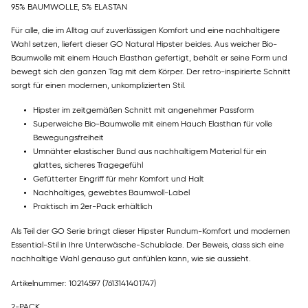
95% BAUMWOLLE, 5% ELASTAN
Für alle, die im Alltag auf zuverlässigen Komfort und eine nachhaltigere
Wahl setzen, liefert dieser GO Natural Hipster beides. Aus weicher Bio-
Baumwolle mit einem Hauch Elasthan gefertigt, behält er seine Form und
bewegt sich den ganzen Tag mit dem Körper. Der retro-inspirierte Schnitt
sorgt für einen modernen, unkomplizierten Stil.
Hipster im zeitgemäßen Schnitt mit angenehmer Passform
Superweiche Bio-Baumwolle mit einem Hauch Elasthan für volle
Bewegungsfreiheit
Umnähter elastischer Bund aus nachhaltigem Material für ein
glattes, sicheres Tragegefühl
Gefütterter Eingriff für mehr Komfort und Halt
Nachhaltiges, gewebtes Baumwoll-Label
Praktisch im 2er-Pack erhältlich
Als Teil der GO Serie bringt dieser Hipster Rundum-Komfort und modernen
Essential-Stil in Ihre Unterwäsche-Schublade. Der Beweis, dass sich eine
nachhaltige Wahl genauso gut anfühlen kann, wie sie aussieht.
Artikelnummer: 10214597
(7613141401747)
2-PACK