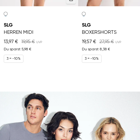
SLG
SLG
HERREN MIDI
BOXERSHORTS
13,97 €
19,95 €
19,57 €
27,95 €
Du sparst
5,98 €
Du sparst
8,38 €
3 = -10%
3 = -10%