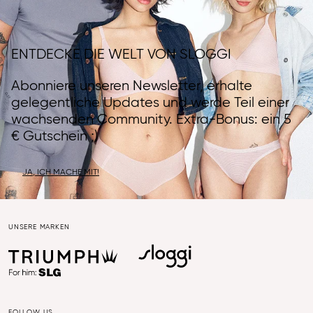
ENTDECKE DIE WELT VON SLOGGI
Abonniere unseren Newsletter, erhalte
gelegentliche Updates und werde Teil einer
wachsenden Community. Extra-Bonus: ein 5
€ Gutschein ;)
JA, ICH MACHE MIT!
UNSERE MARKEN
FOLLOW US