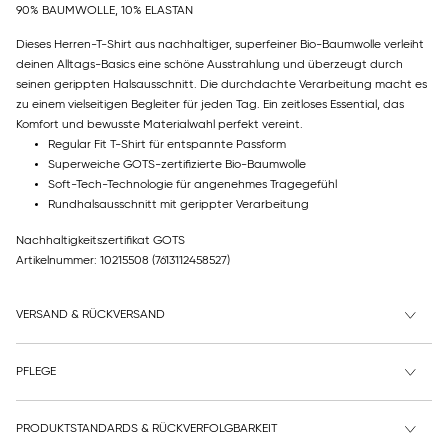
90% BAUMWOLLE, 10% ELASTAN
Dieses Herren-T-Shirt aus nachhaltiger, superfeiner Bio-Baumwolle verleiht
deinen Alltags-Basics eine schöne Ausstrahlung und überzeugt durch
seinen gerippten Halsausschnitt. Die durchdachte Verarbeitung macht es
zu einem vielseitigen Begleiter für jeden Tag. Ein zeitloses Essential, das
Komfort und bewusste Materialwahl perfekt vereint.
Regular Fit T-Shirt für entspannte Passform
Superweiche GOTS-zertifizierte Bio-Baumwolle
Soft-Tech-Technologie für angenehmes Tragegefühl
Rundhalsausschnitt mit gerippter Verarbeitung
Nachhaltigkeitszertifikat GOTS
Artikelnummer: 10215508
(7613112458527)
VERSAND & RÜCKVERSAND
PFLEGE
PRODUKTSTANDARDS & RÜCKVERFOLGBARKEIT