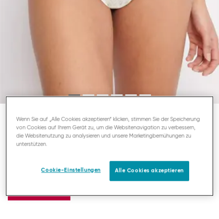
Wenn Sie auf „Alle Cookies akzeptieren“ klicken, stimmen Sie der Speicherung
von Cookies auf Ihrem Gerät zu, um die Websitenavigation zu verbessern,
SLOGGI ZERO FEEL BLISS
die Websitenutzung zu analysieren und unsere Marketingbemühungen zu
STRING
unterstützen.
Cookie-Einstellungen
Alle Cookies akzeptieren
15,95 €
3 FÜR 35€, 4 FÜR 45€