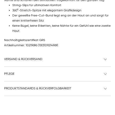
Nähte und schaffen den ultimativen Tragekomfort für den ganzen Tag.
String-Slips für ultimativen Komfort
360°-Stretch-Spitze mit elegantem Grafikdesign
Der gewellte Free-Cut-Bund liegt eng an der Haut an und sorgt für
einen knitterfreien Sitz
Keine Bügel, keine Etiketten, keine Nähte für ein Gefühl wie eine zweite
Haut
Nachhaltigkeitszertifikat GRS
Artikelnummer: 10219696
(7613109214969)
VERSAND & RÜCKVERSAND
PFLEGE
PRODUKTSTANDARDS & RÜCKVERFOLGBARKEIT