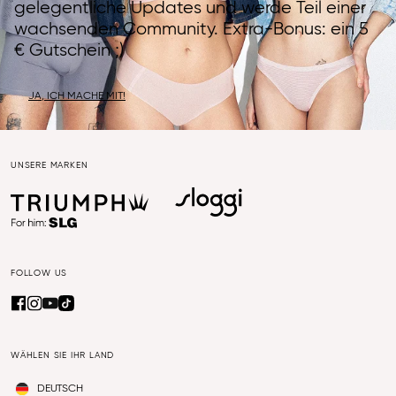
gelegentliche Updates und werde Teil einer
wachsenden Community. Extra-Bonus: ein 5
€ Gutschein ;)
JA, ICH MACHE MIT!
UNSERE MARKEN
FOLLOW US
WÄHLEN SIE IHR LAND
DEUTSCH