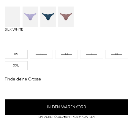
SILK WHITE
XS
S
M
L
XL
XXL
Finde deine Grösse
IN DEN WARENKORB
EINFACHE RÜCKGABE
MIT KLARNA ZAHLEN