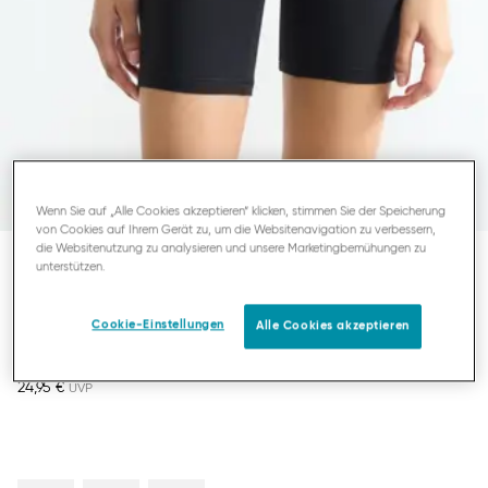
Wenn Sie auf „Alle Cookies akzeptieren“ klicken, stimmen Sie der Speicherung
von Cookies auf Ihrem Gerät zu, um die Websitenavigation zu verbessern,
die Websitenutzung zu analysieren und unsere Marketingbemühungen zu
unterstützen.
SLOGGI FREE EVOLVE
RADLERHOSE
Cookie-Einstellungen
Alle Cookies akzeptieren
24,95 €