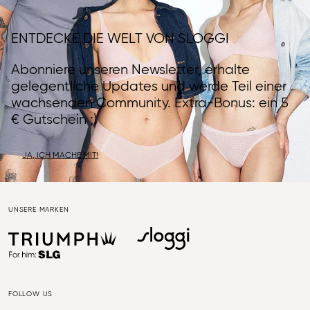
ENTDECKE DIE WELT VON SLOGGI
Abonniere unseren Newsletter, erhalte
gelegentliche Updates und werde Teil einer
wachsenden Community. Extra-Bonus: ein 5
€ Gutschein ;)
JA, ICH MACHE MIT!
UNSERE MARKEN
FOLLOW US