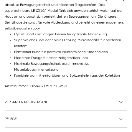
absolute Bewegungsfreiheit und höchsten Tragekomfort. Das
superdehnbare LENZING™ Modal fühlt sich unwiderstehlich weich auf der
Haut an und passt sich perfekt deinen Bewegungen an. Die längere
Beinsilhouette sorgt für volle Abdeckung und verleiht dir einen modernen,
selbstbewussten Look.
Cyclist Shorts mit langen Beinen für optimale Abdeckung
Superweiches und dehnbares Lenzing MicroModal® für höchsten
Komfort
Elastischer Bund für perfekte Passform ohne Einschneiden
Modernes Design für einen zeitgemäßen Look
Maximale Bewegungsfreiheit durch innovative
Materialzusammensetzung
Kombinierbar mit einfarbigen und Spitzenteilen aus der Kollektion
Artikelnummer: 10224712
(7613113109657)
VERSAND & RÜCKVERSAND
PFLEGE