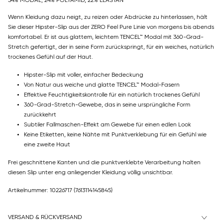
54% MODAL, 24% POLYAMID, 22% ELASTAN
Wenn Kleidung dazu neigt, zu reizen oder Abdrücke zu hinterlassen, hält
Sie dieser Hipster-Slip aus der ZERO Feel Pure Linie von morgens bis abends
komfortabel. Er ist aus glattem, leichtem TENCEL™ Modal mit 360-Grad-
Stretch gefertigt, der in seine Form zurückspringt, für ein weiches, natürlich
trockenes Gefühl auf der Haut.
Hipster-Slip mit voller, einfacher Bedeckung
Von Natur aus weiche und glatte TENCEL™ Modal-Fasern
Effektive Feuchtigkeitskontrolle für ein natürlich trockenes Gefühl
360-Grad-Stretch-Gewebe, das in seine ursprüngliche Form
zurückkehrt
Subtiler Fallmaschen-Effekt am Gewebe für einen edlen Look
Keine Etiketten, keine Nähte mit Punktverklebung für ein Gefühl wie
eine zweite Haut
Frei geschnittene Kanten und die punktverklebte Verarbeitung halten
diesen Slip unter eng anliegender Kleidung völlig unsichtbar.
Artikelnummer: 10226717
(7613114145845)
VERSAND & RÜCKVERSAND