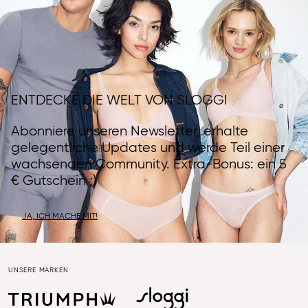
ENTDECKE DIE WELT VON SLOGGI
Abonniere unseren Newsletter, erhalte
gelegentliche Updates und werde Teil einer
wachsenden Community. Extra-Bonus: ein 5
€ Gutschein ;)
JA, ICH MACHE MIT!
UNSERE MARKEN