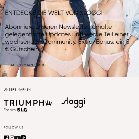
ENTDECKE DIE WELT VON SLOGGI
Abonniere unseren Newsletter, erhalte
gelegentliche Updates und werde Teil einer
wachsenden Community. Extra-Bonus: ein 5
€ Gutschein ;)
JA, ICH MACHE MIT!
UNSERE MARKEN
FOLLOW US