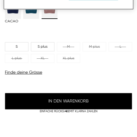
CACAO
S
S plus
M
M plus
L
L plus
XL
XL plus
Finde deine Grösse
IN DEN WARENKORB
EINFACHE RÜCKGABE
MIT KLARNA ZAHLEN