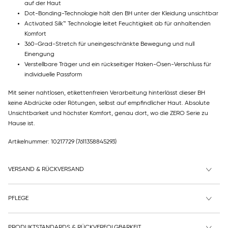
auf der Haut
Dot-Bonding-Technologie hält den BH unter der Kleidung unsichtbar
Activated Silk™ Technologie leitet Feuchtigkeit ab für anhaltenden
Komfort
360-Grad-Stretch für uneingeschränkte Bewegung und null
Einengung
Verstellbare Träger und ein rückseitiger Haken-Ösen-Verschluss für
individuelle Passform
Mit seiner nahtlosen, etikettenfreien Verarbeitung hinterlässt dieser BH
keine Abdrücke oder Rötungen, selbst auf empfindlicher Haut. Absolute
Unsichtbarkeit und höchster Komfort, genau dort, wo die ZERO Serie zu
Hause ist.
Artikelnummer: 10217729
(7611358845293)
VERSAND & RÜCKVERSAND
PFLEGE
PRODUKTSTANDARDS & RÜCKVERFOLGBARKEIT