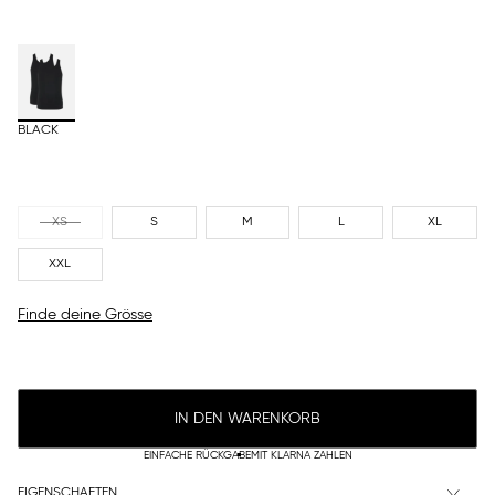
BLACK
XS
S
M
L
XL
XXL
Finde deine Grösse
IN DEN WARENKORB
EINFACHE RÜCKGABE
MIT KLARNA ZAHLEN
EIGENSCHAFTEN