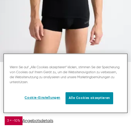
Wenn Sie auf „Alle Cookies akzeptieren“ klicken, stimmen Sie der Speicherung
von Cookies auf Ihrem Gerät zu, um die Websitenavigation zu verbessern,
SLOGGI MEN GO ABC 2.0
die Websitenutzung zu analysieren und unsere Marketingbemühungen zu
unterstützen.
HERREN-TANKTOP
Cookie-Einstellungen
Alle Cookies akzeptieren
17,47 €
24,95 €
DU SPARST
7,48 €
Angebotsdetails
3 = -10%