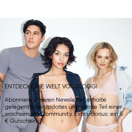
ENTDECKE DIE WELT VON SLOGGI
Abonniere unseren Newsletter, erhalte
gelegentliche Updates und werde Teil einer
wachsenden Community. Extra-Bonus: ein 5
€ Gutschein ;)