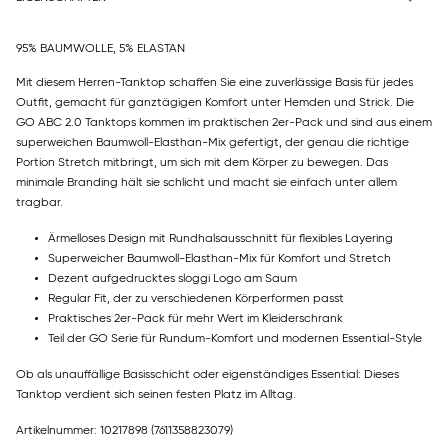
95% BAUMWOLLE, 5% ELASTAN
Mit diesem Herren-Tanktop schaffen Sie eine zuverlässige Basis für jedes
Outfit, gemacht für ganztägigen Komfort unter Hemden und Strick. Die
GO ABC 2.0 Tanktops kommen im praktischen 2er-Pack und sind aus einem
superweichen Baumwoll-Elasthan-Mix gefertigt, der genau die richtige
Portion Stretch mitbringt, um sich mit dem Körper zu bewegen. Das
minimale Branding hält sie schlicht und macht sie einfach unter allem
tragbar.
Ärmelloses Design mit Rundhalsausschnitt für flexibles Layering
Superweicher Baumwoll-Elasthan-Mix für Komfort und Stretch
Dezent aufgedrucktes sloggi Logo am Saum
Regular Fit, der zu verschiedenen Körperformen passt
Praktisches 2er-Pack für mehr Wert im Kleiderschrank
Teil der GO Serie für Rundum-Komfort und modernen Essential-Style
Ob als unauffällige Basisschicht oder eigenständiges Essential: Dieses
Tanktop verdient sich seinen festen Platz im Alltag.
Artikelnummer: 10217898
(7611358823079)