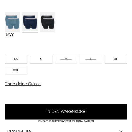
NAVY
XS
S
M
L
XL
XXL
Finde deine Grösse
IN DEN WARENKORB
EINFACHE RÜCKGABE
MIT KLARNA ZAHLEN
EIGENSCHAFTEN