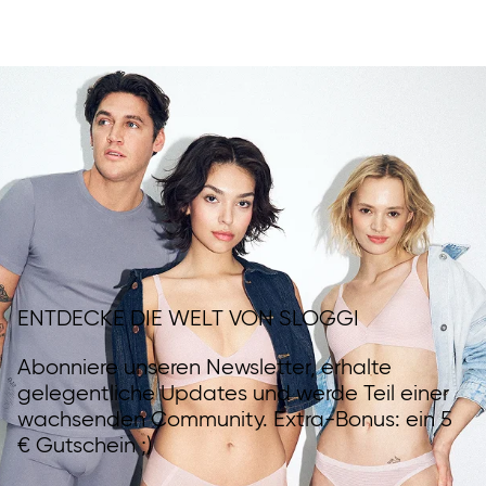
ENTDECKE DIE WELT VON SLOGGI
Abonniere unseren Newsletter, erhalte
gelegentliche Updates und werde Teil einer
wachsenden Community. Extra-Bonus: ein 5
€ Gutschein ;)