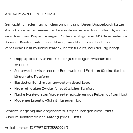
95% BAUMWOLLE, 5% ELASTAN
Gemacht für jeden Tag, an dem wir aktiv sind: Dieser Doppelpack kurzer
Pants kombiniert superweiche Baumwolle mit einem Hauch Stretch, sodass
sie sich mit dem Körper bewegen. Als Teil der sloggi men GO Serie bieten sie
Rundum-Komfort unter einem klaren, zurückhaltenden Look. Eine
verlässliche Basis im Kleiderschrank, bereit für alles, was der Tag bringt.
Doppelpack kurzer Pants für längeres Tragen zwischen den
Wäschen
Superweiche Mischung aus Baumwolle und Elasthan für eine flexible,
körpernahe Passform
Elastischer Bund mit eingewebtem sloggi Logo
Neuer einlagiger Zwickel für zusätzlichen Komfort
Flache Nähte an der Vorderseite reduzieren das Reiben auf der Haut
Moderner Essential-Schnitt für jeden Tag
Schlicht, langlebig und angenehm zu tragen, bringen diese Pants
Rundum-Komfort an den Anfang jedes Outfits.
Artikelnummer: 10217937
(7611358822942)