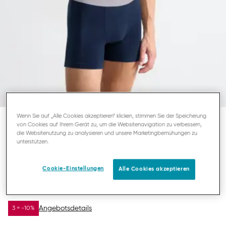
Wenn Sie auf „Alle Cookies akzeptieren“ klicken, stimmen Sie der Speicherung
von Cookies auf Ihrem Gerät zu, um die Websitenavigation zu verbessern,
SLOGGI MEN GO ABC 2.0
die Websitenutzung zu analysieren und unsere Marketingbemühungen zu
unterstützen.
HERREN SHORT
Cookie-Einstellungen
Alle Cookies akzeptieren
16,07 €
22,95 €
DU SPARST
6,88 €
Angebotsdetails
3 = -10%