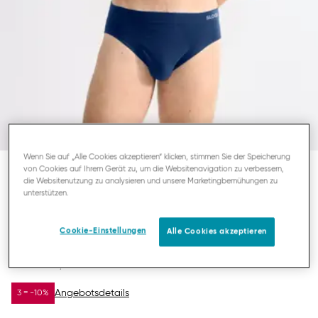
Wenn Sie auf „Alle Cookies akzeptieren“ klicken, stimmen Sie der Speicherung
von Cookies auf Ihrem Gerät zu, um die Websitenavigation zu verbessern,
die Websitenutzung zu analysieren und unsere Marketingbemühungen zu
SLOGGI MEN GO SMOOTH
unterstützen.
HERREN MIDI
Cookie-Einstellungen
Alle Cookies akzeptieren
17,47 €
24,95 €
DU SPARST
7,48 €
Angebotsdetails
3 = -10%