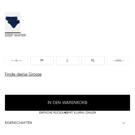
DEEP WATER
S
M
L
XL
XXL
Finde deine Grösse
IN DEN WARENKORB
EINFACHE RÜCKGABE
MIT KLARNA ZAHLEN
EIGENSCHAFTEN