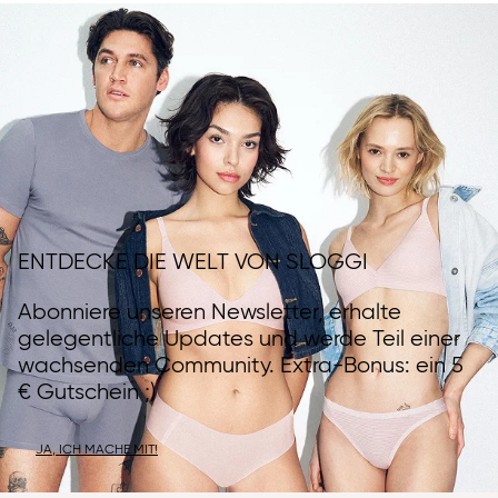
ENTDECKE DIE WELT VON SLOGGI
Abonniere unseren Newsletter, erhalte
gelegentliche Updates und werde Teil einer
wachsenden Community. Extra-Bonus: ein 5
€ Gutschein ;)
JA, ICH MACHE MIT!