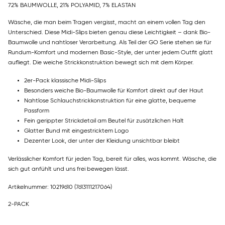
72% BAUMWOLLE, 21% POLYAMID, 7% ELASTAN
Wäsche, die man beim Tragen vergisst, macht an einem vollen Tag den
Unterschied. Diese Midi-Slips bieten genau diese Leichtigkeit – dank Bio-
Baumwolle und nahtloser Verarbeitung. Als Teil der GO Serie stehen sie für
Rundum-Komfort und modernen Basic-Style, der unter jedem Outfit glatt
aufliegt. Die weiche Strickkonstruktion bewegt sich mit dem Körper.
2er-Pack klassische Midi-Slips
Besonders weiche Bio-Baumwolle für Komfort direkt auf der Haut
Nahtlose Schlauchstrickkonstruktion für eine glatte, bequeme
Passform
Fein gerippter Strickdetail am Beutel für zusätzlichen Halt
Glatter Bund mit eingestricktem Logo
Dezenter Look, der unter der Kleidung unsichtbar bleibt
Verlässlicher Komfort für jeden Tag, bereit für alles, was kommt. Wäsche, die
sich gut anfühlt und uns frei bewegen lässt.
Artikelnummer: 10219610
(7613111217064)
2-PACK