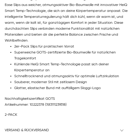
Ease Slips aus weicher, atmungsaktiver Bio-Baumwolle mit innovativer HeiQ
Smart Temp-Technologie, die sich an deine Körpertemperatur anpasst. Die
intelligente Temperaturregulierung hält dich kühl, wenn dir warm ist, und
warm, wenn dir kalt ist, für ganztägigen Komfort in jeder Situation. Diese
durchdachten Slips verbinden moderne Funktionalität mit natürlichen
Materialien und bieten dir die perfekte Balance zwischen Frische und
Wohlbefinden.
2er-Pack Slips für praktischen Vorrat
Superweiche GOTS-zertifizierte Bio-Baumwolle für natürlichen
Tragekomfort
Kühlende HeiQ Smart Temp-Technologie passt sich deiner
Körpertemperatur an
Schnelltrocknend und atmungsaktiv für optimale Luftzirkulation
Sauberer, moderner Stil mit zeitlosem Design
Glatter, elastischer Bund mit auffälligem Sloggi-Logo
Nachhaltigkeitszertifikat GOTS
Artikelnummer: 10222378
(7613111239318)
2-PACK
VERSAND & RÜCKVERSAND