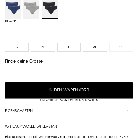
BLACK
S
M
L
XL
XXL
Finde deine Grösse
IN DEN WARENKORB
EINFACHE RÜCKGABE
MIT KLARNA ZAHLEN
EIGENSCHAFTEN
95% BAUMWOLLE, 5% ELASTAN
Bleibe frisch – egal, wie schweißtreibend dein Tag wird – mit diesen EVER