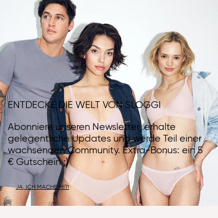
ENTDECKE DIE WELT VON SLOGGI
Abonniere unseren Newsletter, erhalte
gelegentliche Updates und werde Teil einer
wachsenden Community. Extra-Bonus: ein 5
€ Gutschein ;)
JA, ICH MACHE MIT!