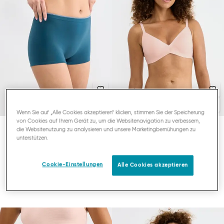
Wenn Sie auf „Alle Cookies akzeptieren“ klicken, stimmen Sie der Speicherung
von Cookies auf Ihrem Gerät zu, um die Websitenavigation zu verbessern,
die Websitenutzung zu analysieren und unsere Marketingbemühungen zu
unterstützen.
SLOGGI GO SENSE
SLOGGI ZERO FEEL AIR
SHORTY
PUSH-UP BH
Cookie-Einstellungen
Alle Cookies akzeptieren
29,95 €
44,95 €
2-Pack