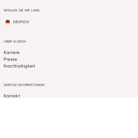
WÄHLEN SIE IHR LAND
DEUTSCH
ÜBER SLOGGI
Karriere
Presse
Nachhaltigkeit
SERVICE INFORMATIONEN
Kontakt
BH-Größen Rechner
FAQ
SLOGGI ABC
Together we grow
Status deiner Bestellung
Widerruf Des Vertrags