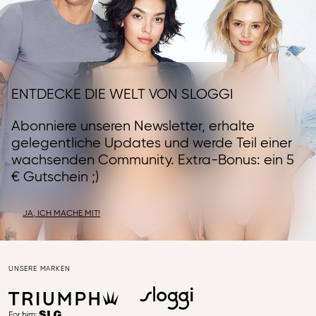
ENTDECKE DIE WELT VON SLOGGI
Abonniere unseren Newsletter, erhalte
gelegentliche Updates und werde Teil einer
wachsenden Community. Extra-Bonus: ein 5
€ Gutschein ;)
JA, ICH MACHE MIT!
UNSERE MARKEN