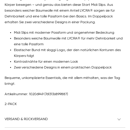
Körper bewegen – und genau das bieten diese Start Midi Slips. Aus
besonders weicher Baumwolle mit einem Anteil LYCRA® sorgen sie für
Dehnbarkeit und eine tolle Passform bei den Basics. Im Doppelpack
erhalten Sie zwei verschiedene Designs in einer Packung.
Midi Slips mit moderner Passform und angenehmer Bedeckung
Besonders weiche Baumwolle mit LYCRA® für mehr Dehnbarkeit und
eine tolle Passform
Elastischer Bund mit sloggi Logo, der den natürlichen Konturen des
Körpers folgt
Kontrastnähte für einen modernen Look
Zwei verschiedene Designs in einem praktischen Doppelpack
Bequeme, unkomplizierte Essentials, die mit allem mithalten, was der Tag
bringt.
Artikelnummer: 10206949
(7613136899887)
2-PACK
VERSAND & RÜCKVERSAND