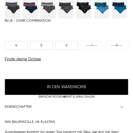
BLUE - DARK COMBINATION
4
5
6
7
8
Finde deine Grösse
IN DEN WARENKORB
EINFACHE RÜCKGABE
MIT KLARNA ZAHLEN
EIGENSCHAFTEN
96% BAUMWOLLE, 4% ELASTAN
Zuverlässiger Komfort für jeden Tag beginnt mit Slips, die sich mit dem