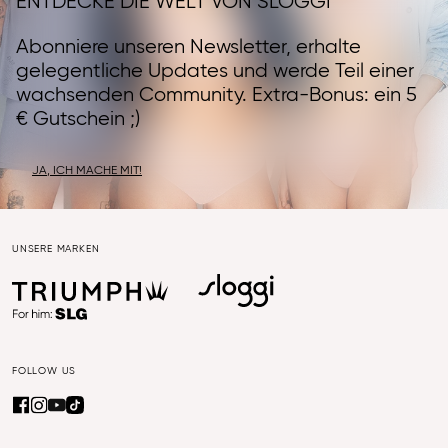
ENTDECKE DIE WELT VON SLOGGI
Abonniere unseren Newsletter, erhalte
gelegentliche Updates und werde Teil einer
wachsenden Community. Extra-Bonus: ein 5
€ Gutschein ;)
JA, ICH MACHE MIT!
UNSERE MARKEN
FOLLOW US