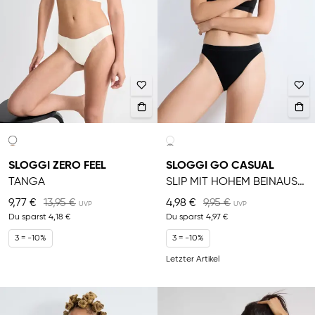
SLOGGI ZERO FEEL
SLOGGI GO CASUAL
TANGA
SLIP MIT HOHEM BEINAUSSCHNITT
9,77 €
13,95 €
4,98 €
9,95 €
Du sparst
4,18 €
Du sparst
4,97 €
3 = -10%
3 = -10%
Letzter Artikel