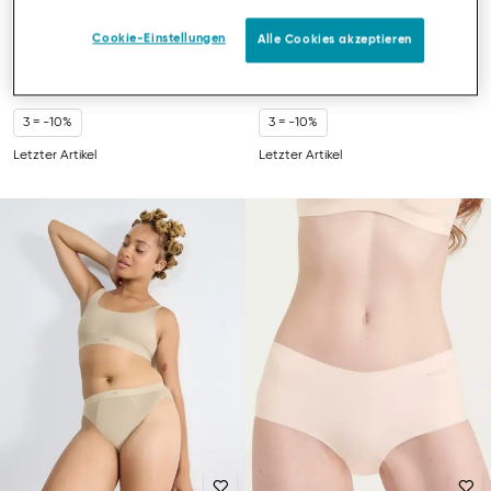
SLOGGI ZERO MODAL 2.0
SLOGGI ZERO FEEL
HIPSTER
SLIP MIT HOHEM BEINAUSSCHNITT
Cookie-Einstellungen
Alle Cookies akzeptieren
6,97 €
9,95 €
11,17 €
15,95 €
Du sparst
2,98 €
Du sparst
4,78 €
3 = -10%
3 = -10%
Letzter Artikel
Letzter Artikel