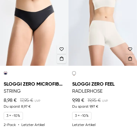
SLOGGI ZERO MICROFIBRE 2.0
SLOGGI ZERO FEEL
STRING
RADLERHOSE
8,98 €
17,95 €
9,98 €
19,95 €
Du sparst
8,97 €
Du sparst
9,97 €
3 = -10%
3 = -10%
2-Pack
Letzter Artikel
Letzter Artikel