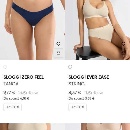
SLOGGI ZERO FEEL
SLOGGI EVER EASE
TANGA
STRING
9,77 €
13,95 €
8,37 €
11,95 €
Du sparst
4,18 €
Du sparst
3,58 €
3 = -10%
3 = -10%