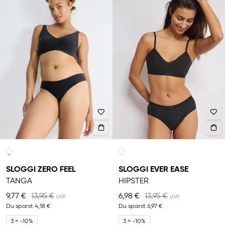
SLOGGI ZERO FEEL
SLOGGI EVER EASE
TANGA
HIPSTER
9,77 €
13,95 €
6,98 €
13,95 €
Du sparst
4,18 €
Du sparst
6,97 €
3 = -10%
3 = -10%