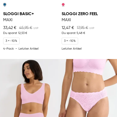
SLOGGI BASIC+
SLOGGI ZERO FEEL
MAXI
MAXI
33,42 €
45,95 €
12,47 €
17,95 €
Du sparst
12,53 €
Du sparst
5,48 €
3 = -10%
3 = -10%
4-Pack
Letzter Artikel
Letzter Artikel