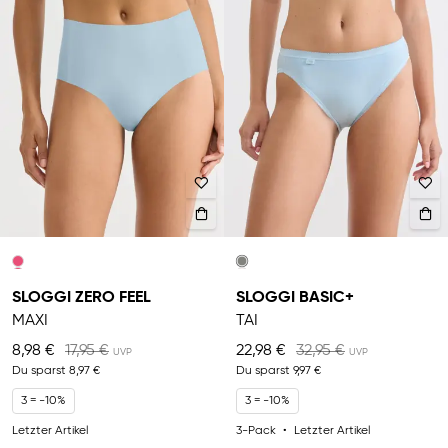
SLOGGI ZERO FEEL
SLOGGI BASIC+
MAXI
TAI
8,98 €
17,95 €
22,98 €
32,95 €
Du sparst
8,97 €
Du sparst
9,97 €
3 = -10%
3 = -10%
Letzter Artikel
3-Pack
Letzter Artikel